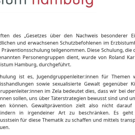
iften des „Gesetzes über den Nachweis besonderer E
dlichen und erwachsenen Schutzbefohlenen im Erzbistum
r Präventionsschulung teilgenommen. Diese Schulung, die 
nannten Personengruppen dient, wurde von Roland Karne
zbistum Hamburg, durchgeführt.
chulung ist es, Jugendgruppenleiter:innen für Themen w
Misshandlungen sowie sexualisierte Gewalt gegenüber K
s Gruppenleiter:innen im Zela bedeutet dies, dass wir bei 
nnen sollen, uns über Täterstrategien bewusst sind und un
den können. Gewaltprävention zielt also nicht darau
Kindern in irgendeiner Art zu beschränken. Es geh
sstsein für diese Thematik zu schaffen und mittels transp
uen.