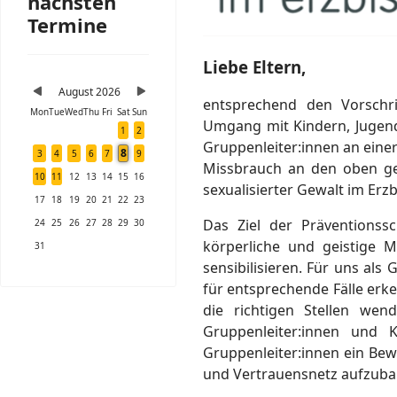
nächsten
Termine
Liebe Eltern,
August 2026
entsprechend den Vorschr
Mon
Tue
Wed
Thu
Fri
Sat
Sun
Umgang mit Kindern, Jugen
1
2
Gruppenleiter:innen an eine
8
3
4
5
6
7
9
Missbrauch an den oben ge
10
11
12
13
14
15
16
sexualisierter Gewalt im Er
17
18
19
20
21
22
23
Das Ziel der Präventionss
24
25
26
27
28
29
30
körperliche und geistige 
31
sensibilisieren. Für uns al
für entsprechende Fälle erke
die richtigen Stellen wen
Gruppenleiter:innen und 
Gruppenleiter:innen ein Bewu
und Vertrauensnetz aufzuba