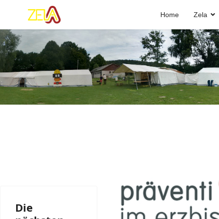
Month
Month
Home
Zela
Die